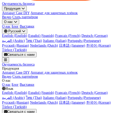
Окупаемость бизнеса
Продукция
Аппарат Case DIY
Аппарат для защитных плёнок
Видео
Стать партнёром
О нас
О нас
Блог
Выставки
Русский
English (English)
Español (Spanish)
Français (French)
Deutsch (German)
العربية (Arabic)
ไทย (Thai)
Italiano (Italian)
Português (Portuguese)
Русский (Russian)
Nederlands (Dutch)
日本語 (Japanese)
한국어 (Korean)
Türkçe (Turkish)
Связаться с нами
Окупаемость бизнеса
Продукция
Аппарат Case DIY
Аппарат для защитных плёнок
Видео
Стать партнёром
О нас
О нас
Блог
Выставки
Язык
English (English)
Español (Spanish)
Français (French)
Deutsch (German)
العربية (Arabic)
ไทย (Thai)
Italiano (Italian)
Português (Portuguese)
Русский (Russian)
Nederlands (Dutch)
日本語 (Japanese)
한국어 (Korean)
Türkçe (Turkish)
Связаться с нами