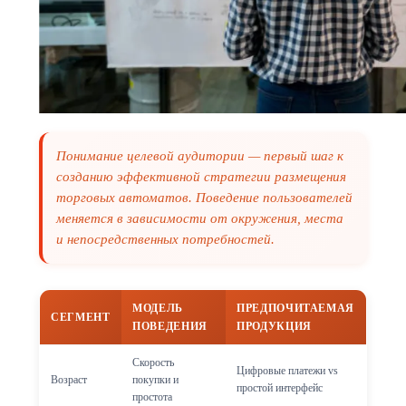
Понимание целевой аудитории — первый шаг к
созданию эффективной стратегии размещения
торговых автоматов. Поведение пользователей
меняется в зависимости от окружения, места
и непосредственных потребностей.
МОДЕЛЬ
ПРЕДПОЧИТАЕМАЯ
СЕГМЕНТ
ПОВЕДЕНИЯ
ПРОДУКЦИЯ
Скорость
Цифровые платежи vs
Возраст
покупки и
простой интерфейс
простота