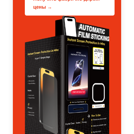
цены →