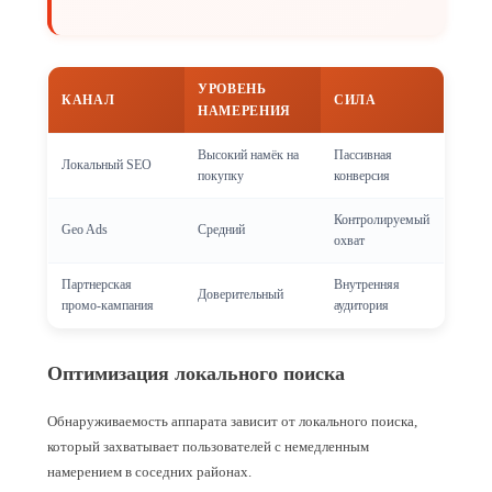
УРОВЕНЬ
КАНАЛ
СИЛА
НАМЕРЕНИЯ
Высокий намёк на
Пассивная
Локальный SEO
покупку
конверсия
Контролируемый
Geo Ads
Средний
охват
Партнерская
Внутренняя
Доверительный
промо‑кампания
аудитория
Оптимизация локального поиска
Обнаруживаемость аппарата зависит от локального поиска,
который захватывает пользователей с немедленным
намерением в соседних районах.