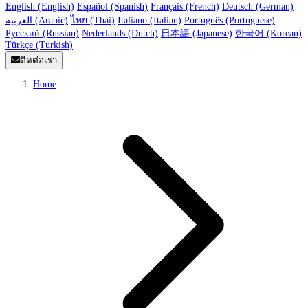
English (English)
Español (Spanish)
Français (French)
Deutsch (German)
العربية (Arabic)
ไทย (Thai)
Italiano (Italian)
Português (Portuguese)
Русский (Russian)
Nederlands (Dutch)
日本語 (Japanese)
한국어 (Korean)
Türkçe (Turkish)
ติดต่อเรา
Home