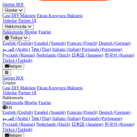
İşletme ROI
Ürünler
Case DIY Makinesi
Ekran Koruyucu Makinesi
Videolar
Partner Ol
Hakkımızda
Hakkımızda
Bloglar
Fuarlar
Türkçe
English (English)
Español (Spanish)
Français (French)
Deutsch (German)
العربية (Arabic)
ไทย (Thai)
Italiano (Italian)
Português (Portuguese)
Русский (Russian)
Nederlands (Dutch)
日本語 (Japanese)
한국어 (Korean)
Türkçe (Turkish)
İletişim
İşletme ROI
Ürünler
Case DIY Makinesi
Ekran Koruyucu Makinesi
Videolar
Partner Ol
Hakkımızda
Hakkımızda
Bloglar
Fuarlar
Dil
English (English)
Español (Spanish)
Français (French)
Deutsch (German)
العربية (Arabic)
ไทย (Thai)
Italiano (Italian)
Português (Portuguese)
Русский (Russian)
Nederlands (Dutch)
日本語 (Japanese)
한국어 (Korean)
Türkçe (Turkish)
İletişim