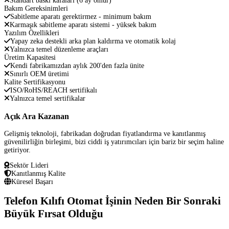
Standart baskı kafaları (6 ay ömür)
Bakım Gereksinimleri
Sabitleme aparatı gerektirmez - minimum bakım
Karmaşık sabitleme aparatı sistemi - yüksek bakım
Yazılım Özellikleri
Yapay zeka destekli arka plan kaldırma ve otomatik kolaj
Yalnızca temel düzenleme araçları
Üretim Kapasitesi
Kendi fabrikamızdan aylık 200'den fazla ünite
Sınırlı OEM üretimi
Kalite Sertifikasyonu
ISO/RoHS/REACH sertifikalı
Yalnızca temel sertifikalar
Açık Ara Kazanan
Gelişmiş teknoloji, fabrikadan doğrudan fiyatlandırma ve kanıtlanmış
güvenilirliğin birleşimi, bizi ciddi iş yatırımcıları için bariz bir seçim haline
getiriyor.
Sektör Lideri
Kanıtlanmış Kalite
Küresel Başarı
Telefon Kılıfı Otomat İşinin Neden Bir Sonraki
Büyük Fırsat Olduğu