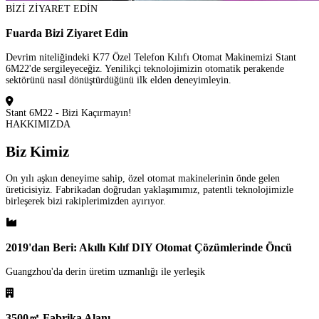
BİZİ ZİYARET EDİN
Fuarda Bizi Ziyaret Edin
Devrim niteliğindeki K77 Özel Telefon Kılıfı Otomat Makinemizi Stant
6M22'de sergileyeceğiz. Yenilikçi teknolojimizin otomatik perakende
sektörünü nasıl dönüştürdüğünü ilk elden deneyimleyin.
Stant 6M22 - Bizi Kaçırmayın!
HAKKIMIZDA
Biz Kimiz
On yılı aşkın deneyime sahip, özel otomat makinelerinin önde gelen
üreticisiyiz. Fabrikadan doğrudan yaklaşımımız, patentli teknolojimizle
birleşerek bizi rakiplerimizden ayırıyor.
2019'dan Beri: Akıllı Kılıf DIY Otomat Çözümlerinde Öncü
Guangzhou'da derin üretim uzmanlığı ile yerleşik
3500㎡ Fabrika Alanı