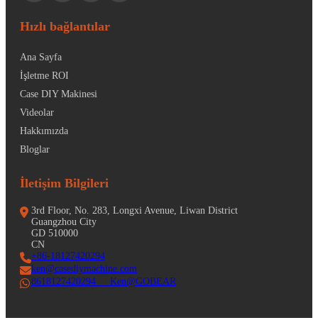
Hızlı bağlantılar
Ana Sayfa
İşletme ROI
Case DIY Makinesi
Videolar
Hakkımızda
Bloglar
İletişim Bilgileri
3rd Floor, No. 283, Longxi Avenue, Liwan District
Guangzhou City
GD 510000
CN
+86-18127420294
ken@casediymachine.com
8618127420294 Ken@GOBEAR