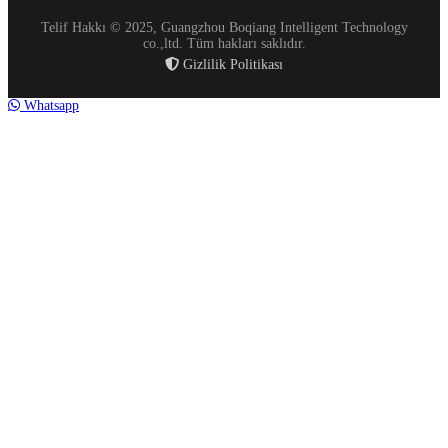
Telif Hakkı © 2025, Guangzhou Boqiang Intelligent Technology
co.,ltd. Tüm hakları saklıdır.
Gizlilik Politikası
Whatsapp