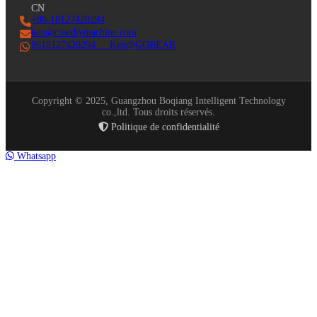
CN
+86-18127420294
ken@casediymachine.com
8618127420294 Ken@GOBEAR
Copyright © 2025, Guangzhou Boqiang Intelligent Technology
co.,ltd. Tous droits réservés.
Politique de confidentialité
Whatsapp