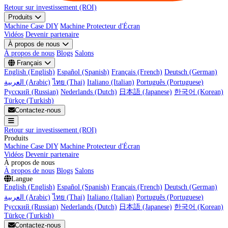
Retour sur investissement (ROI)
Produits
Machine Case DIY
Machine Protecteur d'Écran
Vidéos
Devenir partenaire
À propos de nous
À propos de nous
Blogs
Salons
Français
English (English)
Español (Spanish)
Français (French)
Deutsch (German)
العربية (Arabic)
ไทย (Thai)
Italiano (Italian)
Português (Portuguese)
Русский (Russian)
Nederlands (Dutch)
日本語 (Japanese)
한국어 (Korean)
Türkçe (Turkish)
Contactez-nous
Retour sur investissement (ROI)
Produits
Machine Case DIY
Machine Protecteur d'Écran
Vidéos
Devenir partenaire
À propos de nous
À propos de nous
Blogs
Salons
Langue
English (English)
Español (Spanish)
Français (French)
Deutsch (German)
العربية (Arabic)
ไทย (Thai)
Italiano (Italian)
Português (Portuguese)
Русский (Russian)
Nederlands (Dutch)
日本語 (Japanese)
한국어 (Korean)
Türkçe (Turkish)
Contactez-nous