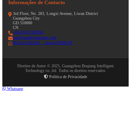
Informações de Contacto
3rd Floor, No. 283, Longxi Avenue, Liwan District
Guangzhou City
GD 510000
CN
+86-18127420294
ken@casediymachine.com
8618127420294 Ken@GOBEAR
Direitos de Autor © 2025, Guangzhou Boqiang Intelligent
Technology co.,ltd. Todos os direitos reservados.
Política de Privacidade
Whatsapp