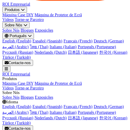
ROI Empresarial
Produtos
Máquina Case DIY
Máquina de Protetor de Ecrã
Vídeos
Torne-se Parceiro
Sobre Nós
Sobre Nós
Blogues
Exposições
Português
English (English)
Español (Spanish)
Français (French)
Deutsch (German)
العربية (Arabic)
ไทย (Thai)
Italiano (Italian)
Português (Portuguese)
Русский (Russian)
Nederlands (Dutch)
日本語 (Japanese)
한국어 (Korean)
Türkçe (Turkish)
Contacte-nos
ROI Empresarial
Produtos
Máquina Case DIY
Máquina de Protetor de Ecrã
Vídeos
Torne-se Parceiro
Sobre Nós
Sobre Nós
Blogues
Exposições
Idioma
English (English)
Español (Spanish)
Français (French)
Deutsch (German)
العربية (Arabic)
ไทย (Thai)
Italiano (Italian)
Português (Portuguese)
Русский (Russian)
Nederlands (Dutch)
日本語 (Japanese)
한국어 (Korean)
Türkçe (Turkish)
Contacte-nos