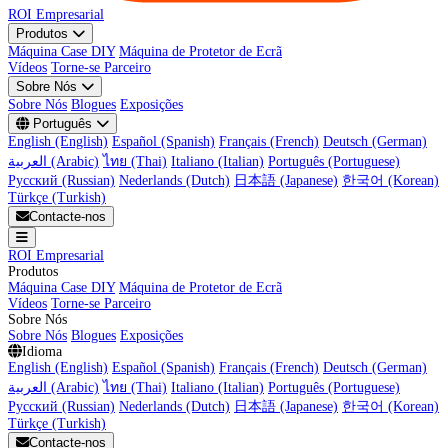
ROI Empresarial
Produtos
Máquina Case DIY
Máquina de Protetor de Ecrã
Vídeos
Torne-se Parceiro
Sobre Nós
Sobre Nós
Blogues
Exposições
Português
English (English)
Español (Spanish)
Français (French)
Deutsch (German)
العربية (Arabic)
ไทย (Thai)
Italiano (Italian)
Português (Portuguese)
Русский (Russian)
Nederlands (Dutch)
日本語 (Japanese)
한국어 (Korean)
Türkçe (Turkish)
Contacte-nos
ROI Empresarial
Produtos
Máquina Case DIY
Máquina de Protetor de Ecrã
Vídeos
Torne-se Parceiro
Sobre Nós
Sobre Nós
Blogues
Exposições
Idioma
English (English)
Español (Spanish)
Français (French)
Deutsch (German)
العربية (Arabic)
ไทย (Thai)
Italiano (Italian)
Português (Portuguese)
Русский (Russian)
Nederlands (Dutch)
日本語 (Japanese)
한국어 (Korean)
Türkçe (Turkish)
Contacte-nos