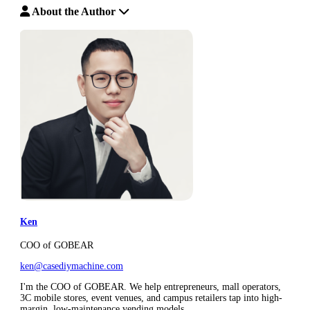
About the Author
Ken
COO of GOBEAR
ken@casediymachine.com
I'm the COO of GOBEAR. We help entrepreneurs, mall operators,
3C mobile stores, event venues, and campus retailers tap into high-
margin, low-maintenance vending models.