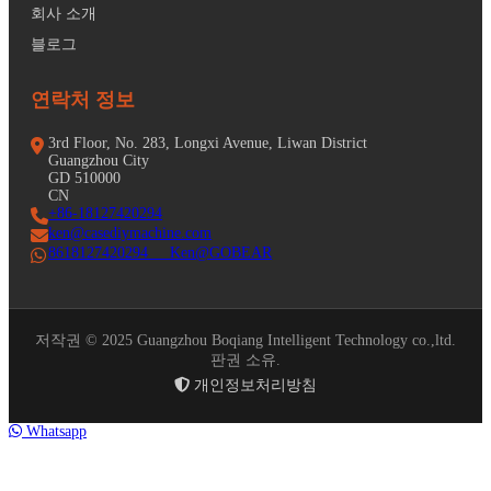
회사 소개
블로그
연락처 정보
3rd Floor, No. 283, Longxi Avenue, Liwan District
Guangzhou City
GD 510000
CN
+86-18127420294
ken@casediymachine.com
8618127420294 Ken@GOBEAR
저작권 © 2025 Guangzhou Boqiang Intelligent Technology co.,ltd.
판권 소유.
개인정보처리방침
Whatsapp