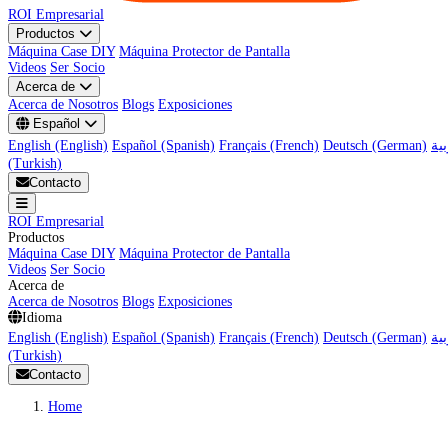
ROI Empresarial
Productos
Máquina Case DIY
Máquina Protector de Pantalla
Videos
Ser Socio
Acerca de
Acerca de Nosotros
Blogs
Exposiciones
Español
English (English)
Español (Spanish)
Français (French)
Deutsch (German)
(Turkish)
Contacto
ROI Empresarial
Productos
Máquina Case DIY
Máquina Protector de Pantalla
Videos
Ser Socio
Acerca de
Acerca de Nosotros
Blogs
Exposiciones
Idioma
English (English)
Español (Spanish)
Français (French)
Deutsch (German)
(Turkish)
Contacto
Home