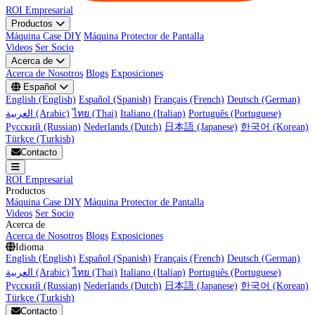
ROI Empresarial
Productos
Máquina Case DIY
Máquina Protector de Pantalla
Videos
Ser Socio
Acerca de
Acerca de Nosotros
Blogs
Exposiciones
Español
English (English)
Español (Spanish)
Français (French)
Deutsch (German)
العربية (Arabic)
ไทย (Thai)
Italiano (Italian)
Português (Portuguese)
Русский (Russian)
Nederlands (Dutch)
日本語 (Japanese)
한국어 (Korean)
Türkçe (Turkish)
Contacto
ROI Empresarial
Productos
Máquina Case DIY
Máquina Protector de Pantalla
Videos
Ser Socio
Acerca de
Acerca de Nosotros
Blogs
Exposiciones
Idioma
English (English)
Español (Spanish)
Français (French)
Deutsch (German)
العربية (Arabic)
ไทย (Thai)
Italiano (Italian)
Português (Portuguese)
Русский (Russian)
Nederlands (Dutch)
日本語 (Japanese)
한국어 (Korean)
Türkçe (Turkish)
Contacto