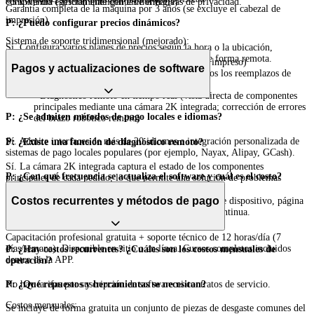
cumpliendo estrictamente con las normativas de privacidad.
≈3 kWh/día (gestión inteligente de energía)
Garantía completa de la máquina por 3 años (se excluye el cabezal de
impresión)
P: ¿Puedo configurar precios dinámicos?
Sistema de soporte tridimensional (mejorado):
Sí. Configura varios planes de precios según la hora o la ubicación,
modifica cuando quieras y los cambios se aplican de forma remota.
- Manuales de operación bilingües (digital + impreso)
Pagos y actualizaciones de software
- Guías en video con código QR (cubren todos los reemplazos de
piezas comunes)
- Diagnóstico remoto en tiempo real (vista directa de componentes
principales mediante una cámara 2K integrada; corrección de errores
P: ¿Se admiten métodos de pago locales e idiomas?
del brazo robótico remoto)
Sí. Admite interfaces de más de 20 idiomas e integración personalizada de
P: ¿Existe una función de diagnóstico remoto?
sistemas de pago locales populares (por ejemplo, Nayax, Alipay, GCash).
Sí. La cámara 2K integrada captura el estado de los componentes
P: ¿Con qué frecuencia se actualiza el software y cuál es el costo?
principales de cada pedido, lo que permite una solución de problemas
remota rápida.
Costos recurrentes y métodos de pago
Actualizaciones gratuitas enviadas cada 15 días (incluye dispositivo, página
del cliente, APP del comerciante), con optimización continua.
P: ¿Se ofrece capacitación?
Capacitación profesional gratuita + soporte técnico de 12 horas/día (7
días/semana). Disponible en sitio o en línea. Cursos completos incluidos
P: ¿Hay costos recurrentes? ¿Cuáles son los costos mensuales de
dentro de la APP.
operación?
P: ¿Qué repuestos y herramientas se necesitan?
No hay tarifas por suscripción de software ni contratos de servicio.
Costos mensuales:
Se incluye de forma gratuita un conjunto de piezas de desgaste comunes del