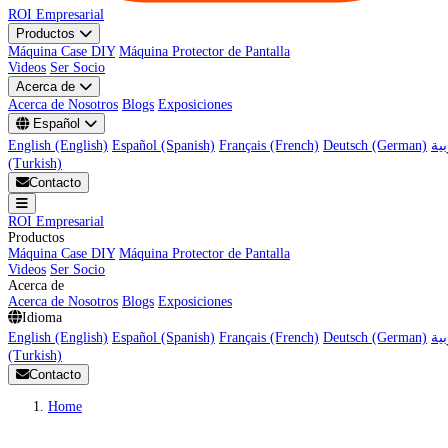
ROI Empresarial
Productos
Máquina Case DIY
Máquina Protector de Pantalla
Videos
Ser Socio
Acerca de
Acerca de Nosotros
Blogs
Exposiciones
Español
English (English)
Español (Spanish)
Français (French)
Deutsch (German)
(Turkish)
Contacto
ROI Empresarial
Productos
Máquina Case DIY
Máquina Protector de Pantalla
Videos
Ser Socio
Acerca de
Acerca de Nosotros
Blogs
Exposiciones
Idioma
English (English)
Español (Spanish)
Français (French)
Deutsch (German)
(Turkish)
Contacto
Home