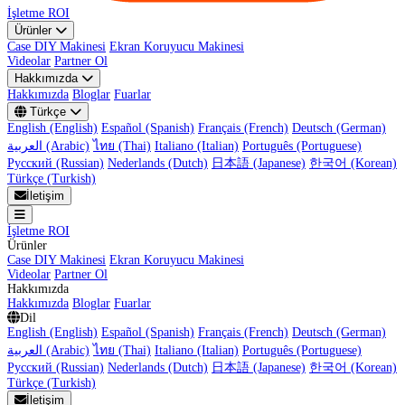
İşletme ROI
Ürünler
Case DIY Makinesi
Ekran Koruyucu Makinesi
Videolar
Partner Ol
Hakkımızda
Hakkımızda
Bloglar
Fuarlar
Türkçe
English (English)
Español (Spanish)
Français (French)
Deutsch (German)
العربية (Arabic)
ไทย (Thai)
Italiano (Italian)
Português (Portuguese)
Русский (Russian)
Nederlands (Dutch)
日本語 (Japanese)
한국어 (Korean)
Türkçe (Turkish)
İletişim
İşletme ROI
Ürünler
Case DIY Makinesi
Ekran Koruyucu Makinesi
Videolar
Partner Ol
Hakkımızda
Hakkımızda
Bloglar
Fuarlar
Dil
English (English)
Español (Spanish)
Français (French)
Deutsch (German)
العربية (Arabic)
ไทย (Thai)
Italiano (Italian)
Português (Portuguese)
Русский (Russian)
Nederlands (Dutch)
日本語 (Japanese)
한국어 (Korean)
Türkçe (Turkish)
İletişim