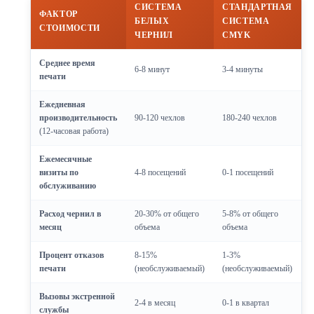
СИСТЕМА
СТАНДАРТНАЯ
ФАКТОР
БЕЛЫХ
СИСТЕМА
СТОИМОСТИ
ЧЕРНИЛ
CMYK
Среднее время
6-8 минут
3-4 минуты
печати
Ежедневная
производительность
90-120 чехлов
180-240 чехлов
(12-часовая работа)
Ежемесячные
визиты по
4-8 посещений
0-1 посещений
обслуживанию
Расход чернил в
20-30% от общего
5-8% от общего
месяц
объема
объема
Процент отказов
8-15%
1-3%
печати
(необслуживаемый)
(необслуживаемый)
Вызовы экстренной
2-4 в месяц
0-1 в квартал
службы