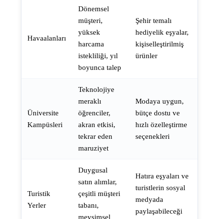
Dönemsel
müşteri,
Şehir temalı
yüksek
hediyelik eşyalar,
Havaalanları
harcama
kişiselleştirilmiş
istekliliği, yıl
ürünler
boyunca talep
Teknolojiye
meraklı
Modaya uygun,
Üniversite
öğrenciler,
bütçe dostu ve
Kampüsleri
akran etkisi,
hızlı özelleştirme
tekrar eden
seçenekleri
maruziyet
Duygusal
Hatıra eşyaları ve
satın alımlar,
turistlerin sosyal
Turistik
çeşitli müşteri
medyada
Yerler
tabanı,
paylaşabileceği
mevsimsel