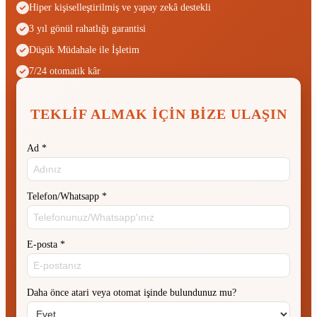
Hiper kişiselleştirilmiş ve yapay zekâ destekli
3 yıl gönül rahatlığı garantisi
Düşük Müdahale ile İşletim
7/24 otomatik kâr
TEKLIF ALMAK IÇIN BIZE ULAŞIN
Ad
*
Telefon/Whatsapp
*
E-posta
*
Daha önce atari veya otomat işinde bulundunuz mu?