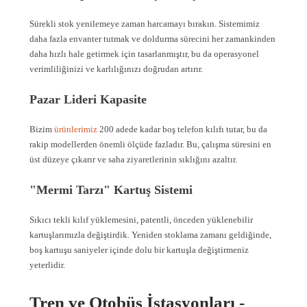
Sürekli stok yenilemeye zaman harcamayı bırakın. Sistemimiz
daha fazla envanter tutmak ve doldurma sürecini her zamankinden
daha hızlı hale getirmek için tasarlanmıştır, bu da operasyonel
verimliliğinizi ve karlılığınızı doğrudan artırır.
Pazar Lideri Kapasite
Bizim
ürünlerimiz
200 adede kadar boş telefon kılıfı tutar, bu da
rakip modellerden önemli ölçüde fazladır. Bu, çalışma süresini en
üst düzeye çıkarır ve saha ziyaretlerinin sıklığını azaltır.
"Mermi Tarzı" Kartuş Sistemi
Sıkıcı tekli kılıf yüklemesini, patentli, önceden yüklenebilir
kartuşlarımızla değiştirdik. Yeniden stoklama zamanı geldiğinde,
boş kartuşu saniyeler içinde dolu bir kartuşla değiştirmeniz
yeterlidir.
Tren ve Otobüs İstasyonları -