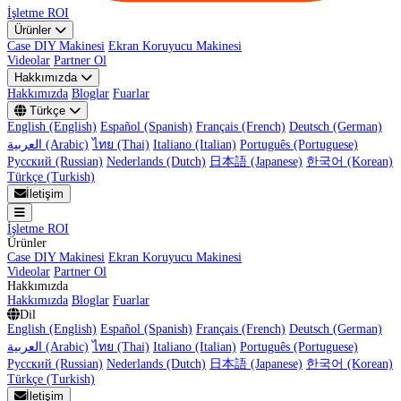
İşletme ROI
Ürünler
Case DIY Makinesi
Ekran Koruyucu Makinesi
Videolar
Partner Ol
Hakkımızda
Hakkımızda
Bloglar
Fuarlar
Türkçe
English (English)
Español (Spanish)
Français (French)
Deutsch (German)
العربية (Arabic)
ไทย (Thai)
Italiano (Italian)
Português (Portuguese)
Русский (Russian)
Nederlands (Dutch)
日本語 (Japanese)
한국어 (Korean)
Türkçe (Turkish)
İletişim
İşletme ROI
Ürünler
Case DIY Makinesi
Ekran Koruyucu Makinesi
Videolar
Partner Ol
Hakkımızda
Hakkımızda
Bloglar
Fuarlar
Dil
English (English)
Español (Spanish)
Français (French)
Deutsch (German)
العربية (Arabic)
ไทย (Thai)
Italiano (Italian)
Português (Portuguese)
Русский (Russian)
Nederlands (Dutch)
日本語 (Japanese)
한국어 (Korean)
Türkçe (Turkish)
İletişim