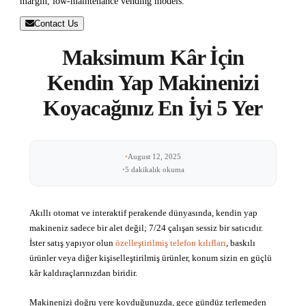
margin, low-maintenance vending models.
Contact Us
Maksimum Kâr İçin
Kendin Yap Makinenizi
Koyacağınız En İyi 5 Yer
·
August 12, 2025
·
5 dakikalık okuma
Akıllı otomat ve interaktif perakende dünyasında, kendin yap
makineniz sadece bir alet değil; 7/24 çalışan sessiz bir satıcıdır.
İster satış yapıyor olun
özelleştirilmiş telefon kılıfları
, baskılı
ürünler veya diğer kişiselleştirilmiş ürünler, konum sizin en güçlü
kâr kaldıraçlarınızdan biridir.
Makinenizi doğru yere koyduğunuzda, gece gündüz terlemeden