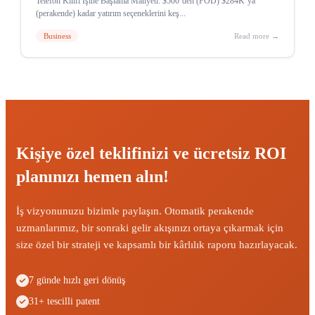
Telefon Kılıfı İşine Başlama Maliyeti: $500’den (POD) $284K’ya
(perakende) kadar yatırım seçeneklerini keş...
Business
Read more →
Kişiye özel teklifinizi ve ücretsiz ROI
planınızı hemen alın!
İş vizyonunuzu bizimle paylaşın. Otomatik perakende
uzmanlarımız, bir sonraki gelir akışınızı ortaya çıkarmak için
size özel bir strateji ve kapsamlı bir kârlılık raporu hazırlayacak.
7 günde hızlı geri dönüş
31+ tescilli patent