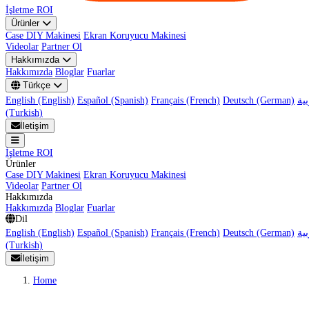
İşletme ROI
Ürünler
Case DIY Makinesi
Ekran Koruyucu Makinesi
Videolar
Partner Ol
Hakkımızda
Hakkımızda
Bloglar
Fuarlar
Türkçe
English (English)
Español (Spanish)
Français (French)
Deutsch (German)
(Turkish)
İletişim
İşletme ROI
Ürünler
Case DIY Makinesi
Ekran Koruyucu Makinesi
Videolar
Partner Ol
Hakkımızda
Hakkımızda
Bloglar
Fuarlar
Dil
English (English)
Español (Spanish)
Français (French)
Deutsch (German)
(Turkish)
İletişim
Home