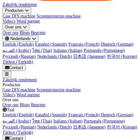
Zakelijk rendement
Producten
Case DIY-machine
Screenprotector-machine
Video's
Word partner
Over ons
Over ons
Blogs
Beurzen
Nederlands
English (English)
Español (Spanish)
Français (French)
Deutsch (German)
العربية (Arabic)
ไทย (Thai)
Italiano (Italian)
Português (Portuguese)
Русский (Russian)
Nederlands (Dutch)
日本語 (Japanese)
한국어 (Korean)
Türkçe (Turkish)
Contact
Zakelijk rendement
Producten
Case DIY-machine
Screenprotector-machine
Video's
Word partner
Over ons
Over ons
Blogs
Beurzen
Taal
English (English)
Español (Spanish)
Français (French)
Deutsch (German)
العربية (Arabic)
ไทย (Thai)
Italiano (Italian)
Português (Portuguese)
Русский (Russian)
Nederlands (Dutch)
日本語 (Japanese)
한국어 (Korean)
Türkçe (Turkish)
Contact