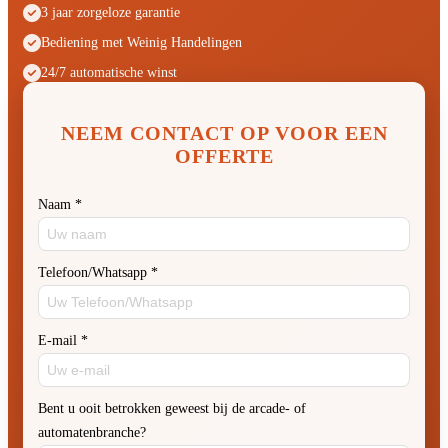
3 jaar zorgeloze garantie
Bediening met Weinig Handelingen
24/7 automatische winst
NEEM CONTACT OP VOOR EEN
OFFERTE
Naam
*
Telefoon/Whatsapp
*
E-mail
*
Bent u ooit betrokken geweest bij de arcade- of
automatenbranche?