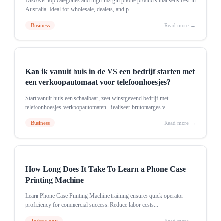
Discover top categories and high-margin phone products that sells best in
Australia. Ideal for wholesale, dealers, and p...
Business
Read more →
Kan ik vanuit huis in de VS een bedrijf starten met
een verkoopautomaat voor telefoonhoesjes?
Start vanuit huis een schaalbaar, zeer winstgevend bedrijf met
telefoonhoesjes-verkoopautomaten. Realiseer brutomarges v...
Business
Read more →
How Long Does It Take To Learn a Phone Case
Printing Machine
Learn Phone Case Printing Machine training ensures quick operator
proficiency for commercial success. Reduce labor costs...
Technology
Read more →