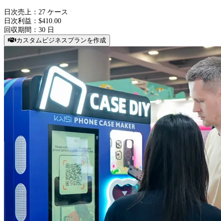
日次売上：
27
ケース
日次利益：$
410.00
回収期間：
30
日
カスタムビジネスプランを作成