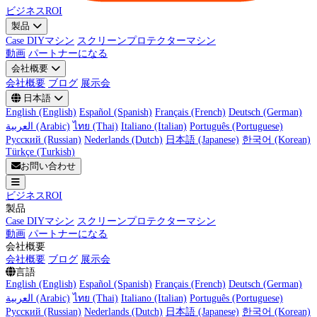
ビジネスROI
製品
Case DIYマシン
スクリーンプロテクターマシン
動画
パートナーになる
会社概要
会社概要
ブログ
展示会
日本語
English (English)
Español (Spanish)
Français (French)
Deutsch (German)
العربية (Arabic)
ไทย (Thai)
Italiano (Italian)
Português (Portuguese)
Русский (Russian)
Nederlands (Dutch)
日本語 (Japanese)
한국어 (Korean)
Türkçe (Turkish)
お問い合わせ
ビジネスROI
製品
Case DIYマシン
スクリーンプロテクターマシン
動画
パートナーになる
会社概要
会社概要
ブログ
展示会
言語
English (English)
Español (Spanish)
Français (French)
Deutsch (German)
العربية (Arabic)
ไทย (Thai)
Italiano (Italian)
Português (Portuguese)
Русский (Russian)
Nederlands (Dutch)
日本語 (Japanese)
한국어 (Korean)