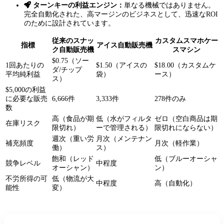
ターンキーの利益エンジン：
単なる機械ではありません。
完全自動化された、高マージンのビジネスとして、迅速なROI
のために設計されています。
従来のスナッ
カスタムスマホケー
指標
アイス自動販売機
ク自動販売機
スマシン
$0.75（ソー
1回あたりの
$1.50（アイスの
$18.00（カスタムケ
ダ/チップ
平均純利益
袋）
ース）
ス）
$5,000の利益
に必要な販売
6,666件
3,333件
278件のみ
数
高（食品が期
低（水がフィルタ
ゼロ（空白商品は期
在庫リスク
限切れ）
ーで管理される）
限切れにならない）
週次（重い労
月次（メンテナン
補充頻度
月次（軽作業）
働）
ス）
飽和（レッド
低（ブルーオーシャ
競争レベル
中程度
オーシャン）
ン）
不労所得の可
低（物流が大
中程度
高（自動化）
能性
変）