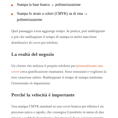
Stampa la base bianca → polimerizzazione
Stampa lo strato a colori (CMYK) su di essa →
polimerizzazione
Quel passaggio extra aggiunge tempo. In pratica, può raddoppiare
o più che raddoppiare il tempo di stampa in molte macchine
distributrici di cover per telefoni.
La realtà del negozio
Un cliente che utilizza il proprio telefono per
personalizzare una
cover
cerca gratificazione istantanea. Sono entusiasti e vogliono la
loro creazione subito. Raddoppiare il tempo di stampa trasforma
l'entusiasmo in impazienza.
Perché la velocità è importante
Una stampa CMYK standard su una cover bianca pre-rifinita è un
processo unico e rapido, che consegna il prodotto in meno di due
minuti e soddisfa l'aspettativa "istantanea" di un acquisto tramite