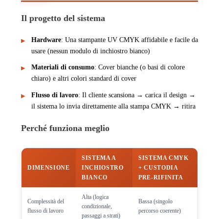
Il progetto del sistema
Hardware
: Una stampante UV CMYK affidabile e facile da
usare (nessun modulo di inchiostro bianco)
Materiali di consumo
: Cover bianche (o basi di colore
chiaro) e altri colori standard di cover
Flusso di lavoro
: Il cliente scansiona → carica il design →
il sistema lo invia direttamente alla stampa CMYK → ritira
Perché funziona meglio
SISTEMA A
SISTEMA CMYK
DIMENSIONE
INCHIOSTRO
+ CUSTODIA
BIANCO
PRE-RIFINITA
Alta (logica
Complessità del
Bassa (singolo
condizionale,
flusso di lavoro
percorso coerente)
passaggi a strati)