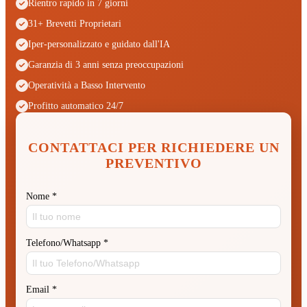
Rientro rapido in 7 giorni
31+ Brevetti Proprietari
Iper-personalizzato e guidato dall'IA
Garanzia di 3 anni senza preoccupazioni
Operatività a Basso Intervento
Profitto automatico 24/7
CONTATTACI PER RICHIEDERE UN
PREVENTIVO
Nome
*
Telefono/Whatsapp
*
Email
*