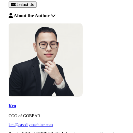
Contact Us
About the Author
Ken
COO of GOBEAR
ken@casediymachine.com