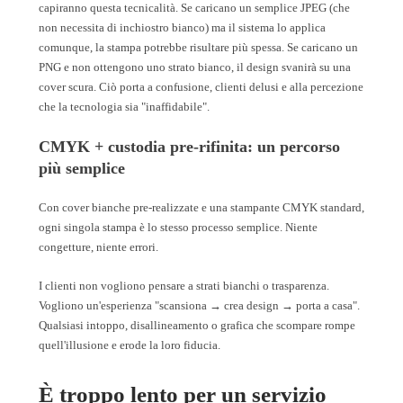
capiranno questa tecnicalità. Se caricano un semplice JPEG (che
non necessita di inchiostro bianco) ma il sistema lo applica
comunque, la stampa potrebbe risultare più spessa. Se caricano un
PNG e non ottengono uno strato bianco, il design svanirà su una
cover scura. Ciò porta a confusione, clienti delusi e alla percezione
che la tecnologia sia "inaffidabile".
CMYK + custodia pre-rifinita: un percorso
più semplice
Con cover bianche pre-realizzate e una stampante CMYK standard,
ogni singola stampa è lo stesso processo semplice. Niente
congetture, niente errori.
I clienti non vogliono pensare a strati bianchi o trasparenza.
Vogliono un'esperienza "scansiona → crea design → porta a casa".
Qualsiasi intoppo, disallineamento o grafica che scompare rompe
quell'illusione e erode la loro fiducia.
È troppo lento per un servizio