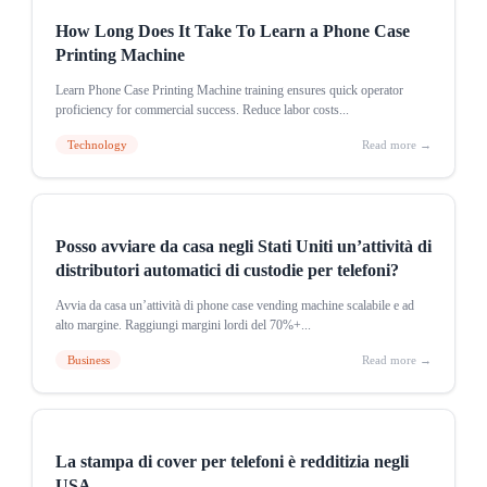
How Long Does It Take To Learn a Phone Case
Printing Machine
Learn Phone Case Printing Machine training ensures quick operator
proficiency for commercial success. Reduce labor costs...
Technology
Read more →
Posso avviare da casa negli Stati Uniti un’attività di
distributori automatici di custodie per telefoni?
Avvia da casa un’attività di phone case vending machine scalabile e ad
alto margine. Raggiungi margini lordi del 70%+...
Business
Read more →
La stampa di cover per telefoni è redditizia negli
USA