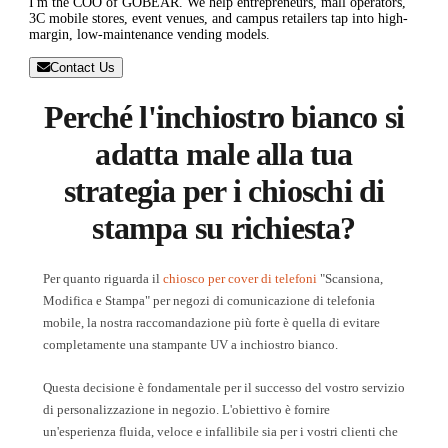
I'm the COO of GOBEAR. We help entrepreneurs, mall operators,
3C mobile stores, event venues, and campus retailers tap into high-
margin, low-maintenance vending models.
Contact Us
Perché l'inchiostro bianco si
adatta male alla tua
strategia per i chioschi di
stampa su richiesta?
Per quanto riguarda il
chiosco per cover di telefoni
"Scansiona,
Modifica e Stampa" per negozi di comunicazione di telefonia
mobile, la nostra raccomandazione più forte è quella di evitare
completamente una stampante UV a inchiostro bianco.
Questa decisione è fondamentale per il successo del vostro servizio
di personalizzazione in negozio. L'obiettivo è fornire
un'esperienza fluida, veloce e infallibile sia per i vostri clienti che