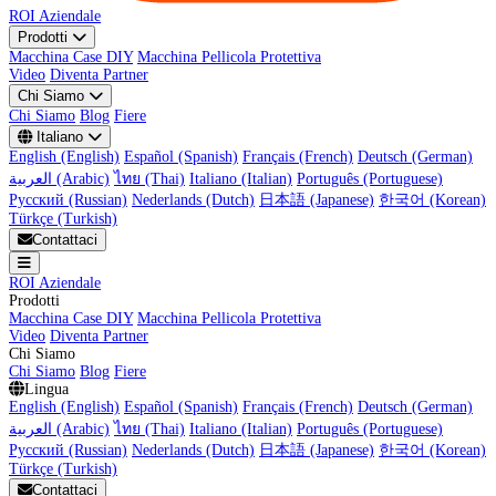
ROI Aziendale
Prodotti
Macchina Case DIY
Macchina Pellicola Protettiva
Video
Diventa Partner
Chi Siamo
Chi Siamo
Blog
Fiere
Italiano
English (English)
Español (Spanish)
Français (French)
Deutsch (German)
العربية (Arabic)
ไทย (Thai)
Italiano (Italian)
Português (Portuguese)
Русский (Russian)
Nederlands (Dutch)
日本語 (Japanese)
한국어 (Korean)
Türkçe (Turkish)
Contattaci
ROI Aziendale
Prodotti
Macchina Case DIY
Macchina Pellicola Protettiva
Video
Diventa Partner
Chi Siamo
Chi Siamo
Blog
Fiere
Lingua
English (English)
Español (Spanish)
Français (French)
Deutsch (German)
العربية (Arabic)
ไทย (Thai)
Italiano (Italian)
Português (Portuguese)
Русский (Russian)
Nederlands (Dutch)
日本語 (Japanese)
한국어 (Korean)
Türkçe (Turkish)
Contattaci