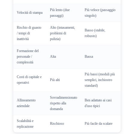
Più lento (due
Più veloce (passaggio
Velocità di stampa
passaggi)
singolo)
Rischio di guasto
Alto (intasamenti,
Basso (stabile,
/ tempi di
problemi di
robusto)
inattività
pulizia)
Formazione del
personale /
Alta
Bassa
complessità
Più bassi (moduli più
Costi di capitale e
Più alti
semplici, inchiostro
operativi
standard)
Sovradimensionato
Allineamento
Ben adattato ai casi
rispetto alla
aziendale
d'uso tipici
domanda
Scalabilità e
Rischioso
Più facile da scalare
replicazione