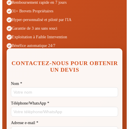
Remboursement rapide en 7 jours
31+ Brevets Propriétaires
Hyper-personnalisé et piloté par l'IA
Garantie de 3 ans sans souci
Exploitation à Faible Intervention
Bénéfice automatique 24/7
CONTACTEZ-NOUS POUR OBTENIR
UN DEVIS
Nom
*
Téléphone/WhatsApp
*
Adresse e-mail
*