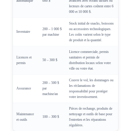
automatique
000 $
avancées avec écrans tactiles ou
lecteurs de cartes coûtent entre 6
000 et 10 000 $.
Stock initial de snacks, boissons
200 – 1 000 $
ou accessoires technologiques.
Inventaire
par machine
Les coûts varient selon le type
de produit et la quantité.
Licence commerciale, permis
Licences et
sanitaires et permis de
50 – 300 $
permis
distribution locaux selon votre
ville ou votre état.
Couvre le vol, les dommages ou
200 – 500 $
les réclamations de
Assurance
par
responsabilité pour protéger
machine/an
votre investissement.
Pièces de rechange, produits de
Maintenance
nettoyage et outils de base pour
100 – 300 $
et outils
l'entretien et les réparations
régulières.