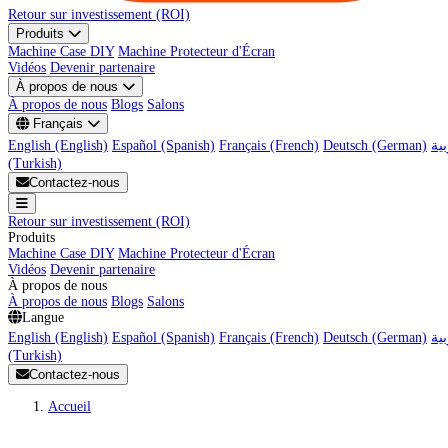
Retour sur investissement (ROI)
Produits
Machine Case DIY
Machine Protecteur d'Écran
Vidéos
Devenir partenaire
À propos de nous
À propos de nous
Blogs
Salons
Français
English (English)
Español (Spanish)
Français (French)
Deutsch (German)
(Turkish)
Contactez-nous
Retour sur investissement (ROI)
Produits
Machine Case DIY
Machine Protecteur d'Écran
Vidéos
Devenir partenaire
À propos de nous
À propos de nous
Blogs
Salons
Langue
English (English)
Español (Spanish)
Français (French)
Deutsch (German)
(Turkish)
Contactez-nous
Accueil